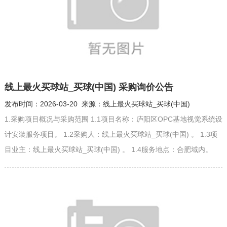
线上最火买球站_买球(中国) 采购询价公告
发布时间：2026-03-20 来源：线上最火买球站_买球(中国)
1.采购项目概况与采购范围 1.1项目名称：庐阳区OPC基地视觉系统设
计安装服务项目。 1.2采购人：线上最火买球站_买球(中国) 。 1.3项
目业主：线上最火买球站_买球(中国) 。 1.4服务地点：合肥域内。
1.5项目规模：预计服务期限为10天，预算20万元，具体内容详见采购
需求。 1.6合同估算价：20...