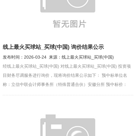
线上最火买球站_买球(中国) 询价结果公示
发布时间：2026-03-24 来源：线上最火买球站_买球(中国)
经线上最火买球站_买球(中国) 对线上最火买球站_买球(中国) 投资项
目财务尽调服务进行询价，现将询价结果公示如下： 预中标单位名
称：立信中联会计师事务所（特殊普通合伙）安徽分所 预中标价：
60000元 成交日期：2026年3月24日 公告日期：2026年3月24日至
2026年3月27日 项目单位：线上最火买球站_买球(中国) ...