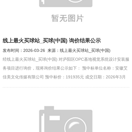
线上最火买球站_买球(中国) 询价结果公示
发布时间：2026-03-26 来源：线上最火买球站_买球(中国)
经线上最火买球站_买球(中国) 对庐阳区OPC基地视觉系统设计安装服
务项目进行询价，现将询价结果公示如下： 预中标单位名称：安徽艾
佳美文化传媒有限公司 预中标价：191935元 成交日期：2026年3月
26日 公告日期：2026年3月26日至2026年3月29日 项目单位：线上最
火买球站_买球(中国) 联系电话：0551-...