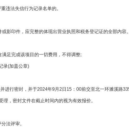
严重违法失信行为记录名单的。
件或影印件，应完整的体现出营业执照和税务登记证的全部内容
含满足完成该项目的一切费用，不得调整
;
记录
(
加盖公章
)
一并进行密封，并于
2024
年
9
月
2
日
15
：
00
前交至北一环濉溪路
33
受理，密封文件在截止时间内的视为有效报价。
评分法评审。