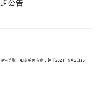
购公告
行评审选取，如贵单位有意，并于
2024
年
9
月
2
日
15