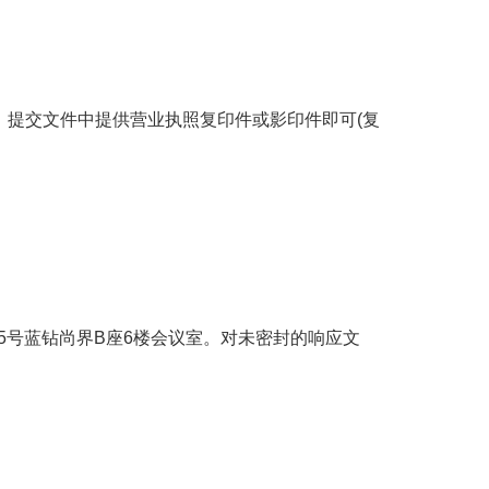
。提交文件中提供营业执照复印件或影印件即可
(
复
5
号蓝钻尚界
B
座
6
楼会议室。对未密封的响应文