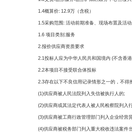
1.4
概算价
: 12.9
万（含税）
1.5
采购范围
:
活动前期准备、现场布置及活动
1.6
项目类别
:
服务
2.
报价供应商资质要求
2.1
投标人应为中华人民共和国境内
(
不含香
2.2
本项目不接受联合体投标
2.3
存在以下不良信用记录情形之一的，不得
(1)
供应商被人民法院列入失信被执行人的
;
(2)
供应商或其法定代表人被人民检察院列入
(3)
供应商被工商行政管理部门列入企业经营
(4)
供应商被税务部门列入重大税收违法案件