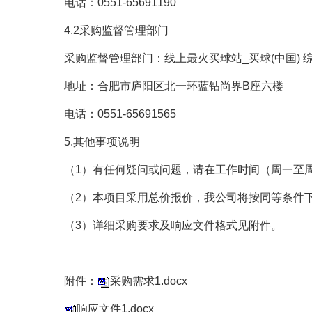
电话：
0551-65691
190
4.2采购监督管理部门
采购监督管理部门：线上最火买球站_买球(中国) 
地址：合肥市庐阳区北一环蓝钻尚界
B座六楼
电话
：
0551
-65691565
5.其他事项说明
（
1）有任何疑问或问题，请在工作时间（周一至周五，上
（
2）本项目采用
总价报价，我公司将按同等条件
（
3）详细采购要求及响应文件格式见附件。
附件：
采购需求1.docx
响应文件1.docx