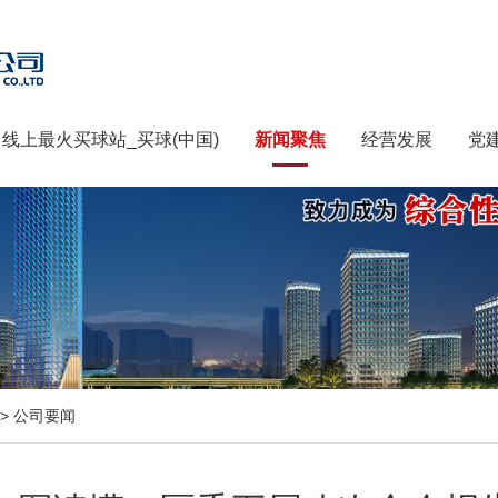
线上最火买球站_买球(中国)
新闻聚焦
经营发展
党
>
公司要闻