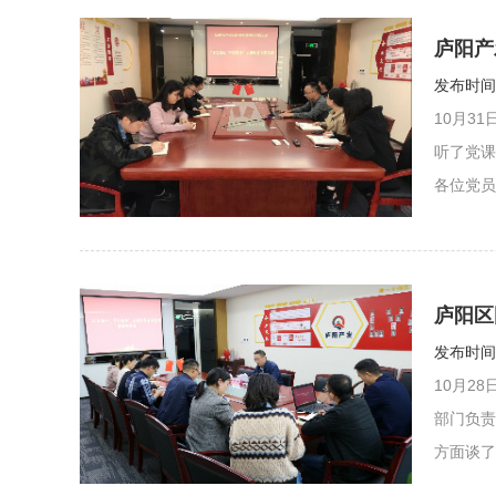
庐阳产
发布时间：
10月3
听了党课
各位党员
庐阳区
发布时间：
10月2
部门负责
方面谈了