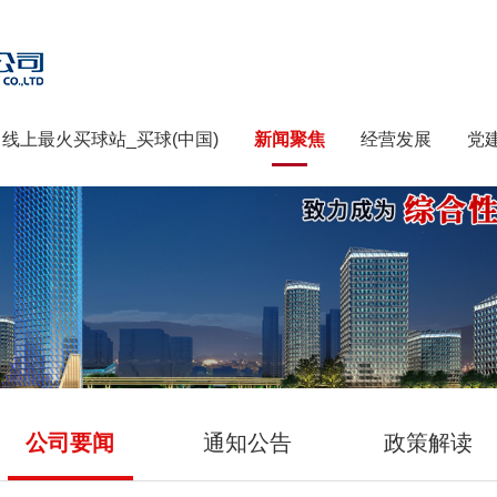
线上最火买球站_买球(中国)
新闻聚焦
经营发展
党
公司要闻
通知公告
政策解读