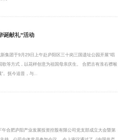
华诞献礼”活动
新集团于9月29日上午赴庐阳区三十岗三国遗址公园开展“唱
国歌等方式，以花样创意为祖国母亲庆生。 合肥古有淮右襟喉
。抚今追昔，与...
日下午合肥庐阳产业发展投资控股有限公司党支部成立大会暨第
主持，公司全体党员参加会议。 会上审议通过了《中国共产