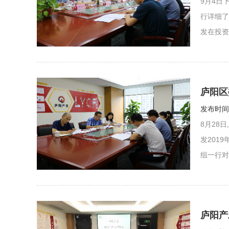
9月4日
行详细了
发在投资
庐阳区
发布时间：
8月28
发201
组一行对
庐阳产