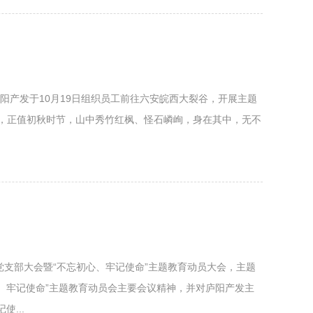
阳产发于10月19日组织员工前往六安皖西大裂谷，开展主题
奇观，正值初秋时节，山中秀竹红枫、怪石嶙峋，身在其中，无不
党支部大会暨“不忘初心、牢记使命”主题教育动员大会，主题
、牢记使命”主题教育动员会主要会议精神，并对庐阳产发主
...