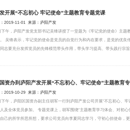
发开展“不忘初心 牢记使命”主题教育专题党课
2019-11-01 来源：庐阳产发
1日下午，庐阳产发党支部书记吴锋讲授了一堂题为《牢记党的使命》主
。 吴锋表示，牢记党的使命是党员的自觉行为和内在要求，是党的优良
同志要充分发挥党员的先锋模范带头作用，带头学习提高、带头践行宗旨、
国资办到庐阳产发开展“不忘初心、牢记使命”主题教育
2019-10-29 来源：庐阳产发
8日下午，庐阳区国资办副主任胡军一行到庐阳产发公司开展“不忘初心、
人及全体党员参加。 专题党课上，胡军围绕“主题教育学习体会、对初心
自己的所学所思所想，要求公司党员向李夏同志学习，守初心担使命，更加